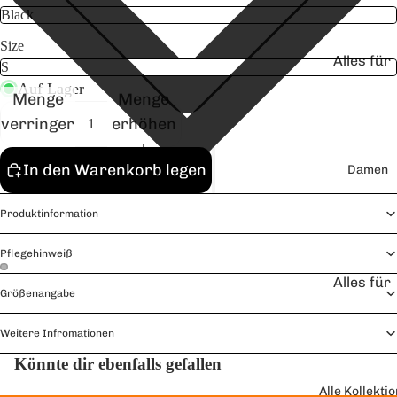
Size
Alles für
Herren
Auf Lager
Menge
Menge
Oversize
verringern
erhöhen
T-Shirts
Short
In den Warenkorb legen
Damen
Sleeve T-
Shirts
Produktinformation
Pflegehinweiß
Alles für
Größenangabe
Bild
Bild
Damen
im
im
Oversize
Weitere Infromationen
Vollbildmodus
Vollbildmodus
T-Shirts
Könnte dir ebenfalls gefallen
öffnen
öffnen
Short
Widerrufsrecht
Alle Kollekti